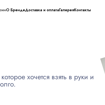
зин
О Бренде
Доставка и оплата
Галерея
Контакты
которое хочется взять в руки и
олго.