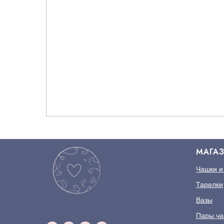
МАГА
Чашки и
Тарелки
Вазы
Пары ча