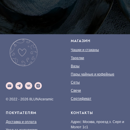
МАГАЗИН
Чашки и стаканы
Тарелки
Вазы
Пары чайные и кофейные
Сеты
Свечи
Сертификат
© 2022 - 2026 8LUNAceramic
ПОКУПАТЕЛЯМ
КОНТАКТЫ
Доставка и оплата
Адрес: Москва, проезд з. Серп и
Молот 1с1